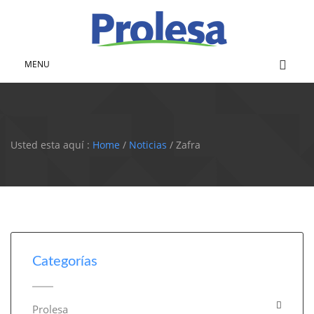
MENU
Usted esta aquí :
Home
/
Noticias
/ Zafra
Categorías
Prolesa