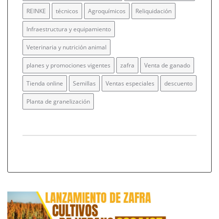
REINKE
técnicos
Agroquímicos
Reliquidación
Infraestructura y equipamiento
Veterinaria y nutrición animal
planes y promociones vigentes
zafra
Venta de ganado
Tienda online
Semillas
Ventas especiales
descuento
Planta de granelización