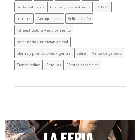
Sustentabilidad
Granos y concentrados
REINKE
técnicos
Agroquímicos
Reliquidación
Infraestructura y equipamiento
Veterinaria y nutrición animal
planes y promociones vigentes
zafra
Venta de ganado
Tienda online
Semillas
Ventas especiales