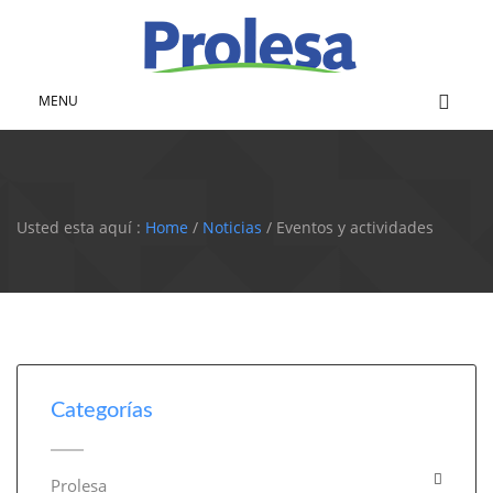
MENU
Usted esta aquí :
Home
/
Noticias
/ Eventos y actividades
Categorías
Prolesa