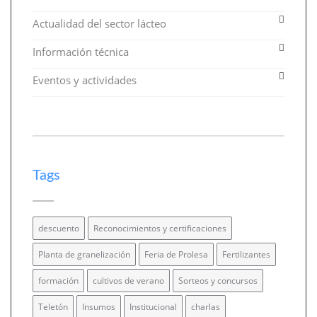
Actualidad del sector lácteo
Información técnica
Eventos y actividades
Tags
descuento
Reconocimientos y certificaciones
Planta de granelización
Feria de Prolesa
Fertilizantes
formación
cultivos de verano
Sorteos y concursos
Teletón
Insumos
Institucional
charlas