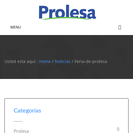
MENU
Usted esta aquí :
Home
/
Noticias
/ Feria-de-prolesa
Categorías
Prolesa