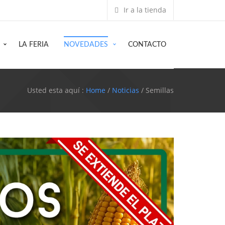
Ir a la tienda
LA FERIA
NOVEDADES
CONTACTO
Usted esta aquí :
Home
/
Noticias
/ Semillas