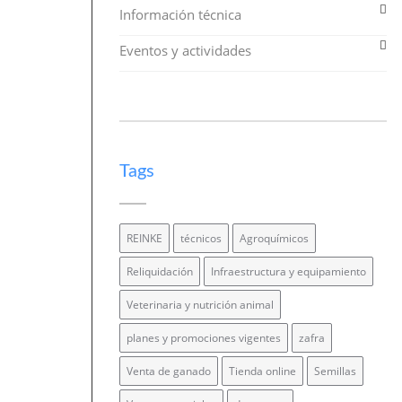
Información técnica
Eventos y actividades
Tags
REINKE
técnicos
Agroquímicos
Reliquidación
Infraestructura y equipamiento
Veterinaria y nutrición animal
planes y promociones vigentes
zafra
Venta de ganado
Tienda online
Semillas