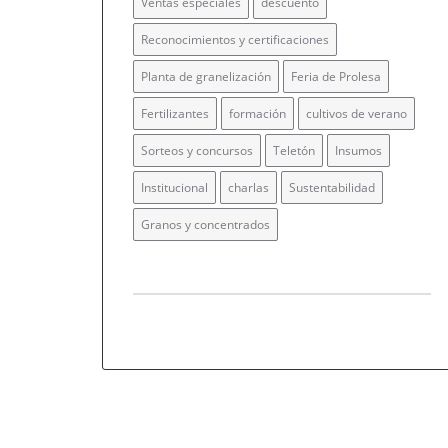
Ventas especiales
descuento
Reconocimientos y certificaciones
Planta de granelización
Feria de Prolesa
Fertilizantes
formación
cultivos de verano
Sorteos y concursos
Teletón
Insumos
Institucional
charlas
Sustentabilidad
Granos y concentrados