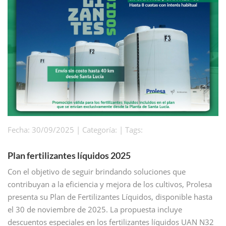
Fecha: 30/09/2025 | Categoría: | Tags:
Plan fertilizantes líquidos 2025
Con el objetivo de seguir brindando soluciones que
contribuyan a la eficiencia y mejora de los cultivos, Prolesa
presenta su Plan de Fertilizantes Líquidos, disponible hasta
el 30 de noviembre de 2025. La propuesta incluye
descuentos especiales en los fertilizantes líquidos UAN N32