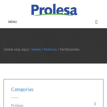
MENU
Usted esta aquí :
Home
/
Noticias
/ Fertilizantes
Categorías
Prolesa