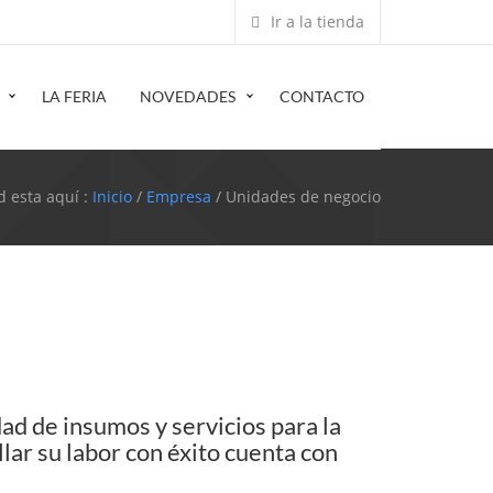
Ir a la tienda
LA FERIA
NOVEDADES
CONTACTO
d esta aquí :
Inicio
/
Empresa
/ Unidades de negocio
d de insumos y servicios para la
ar su labor con éxito cuenta con