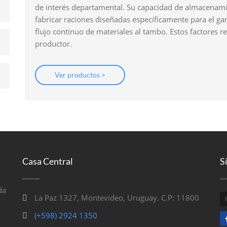
de interés departamental. Su capacidad de almacenami
fabricar raciones diseñadas específicamente para el gan
flujo continuo de materiales al tambo. Estos factores r
productor.
Ver productos >
Casa Central
S
da
La Paz 1327, Montevideo, Uruguay. C.P: 11800
(+598) 2924 1350