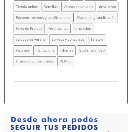
Tienda online
Semillas
Ventas especiales
descuento
Reconocimientos y certificaciones
Planta de granelización
Feria de Prolesa
Fertilizantes
formación
cultivos de verano
Sorteos y concursos
Teletón
Insumos
Institucional
charlas
Sustentabilidad
Granos y concentrados
REINKE