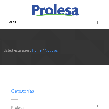
MENU
Usted esta aquí :
Home
/
Noticias
Categorías
Prolesa