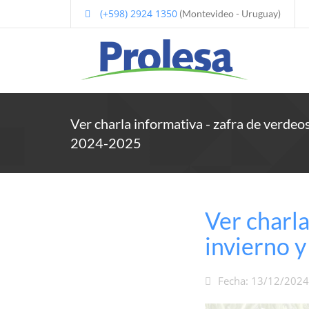
(+598) 2924 1350
(Montevideo - Uruguay)
Ver charla informativa - zafra de verdeo
2024-2025
Ver charla
invierno 
Fecha: 13/12/2024