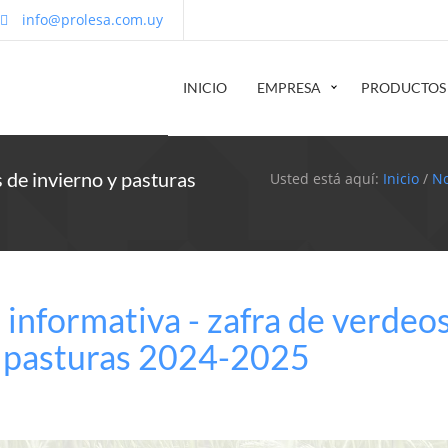
info@prolesa.com.uy
INICIO
EMPRESA
PRODUCTOS
s de invierno y pasturas
Usted está aquí:
Inicio
/
No
 informativa - zafra de verdeo
y pasturas 2024-2025