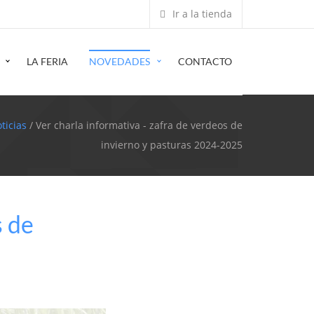
Ir a la tienda
LA FERIA
NOVEDADES
CONTACTO
ticias
/ Ver charla informativa - zafra de verdeos de
invierno y pasturas 2024-2025
s de