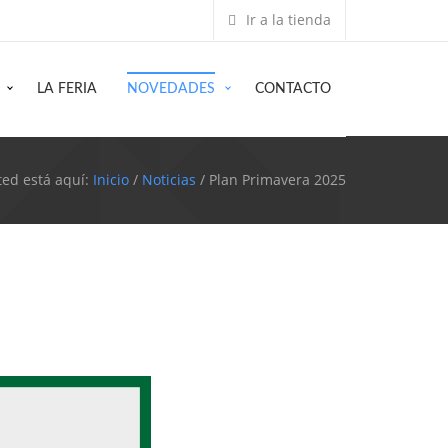
Ir a la tienda
LA FERIA
NOVEDADES
CONTACTO
ted está aquí:
Inicio
/
Noticias
/ Plan Primavera 2025